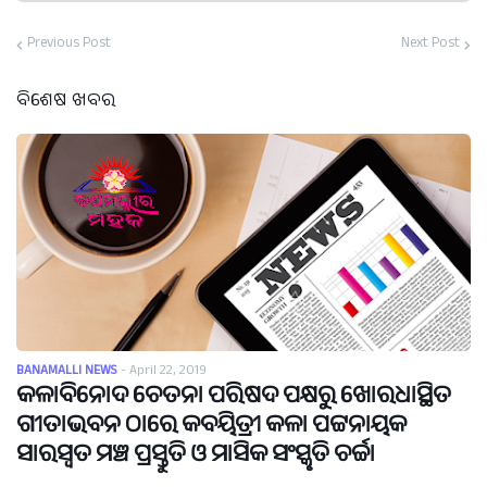
Previous Post
Next Post
ବିଶେଷ ଖବର
BANAMALLI NEWS
-
April 22, 2019
କଳାବିନୋଦ ଚେତନା ପରିଷଦ ପକ୍ଷରୁ ଖୋରଧାସ୍ଥିତ
ଗୀତାଭବନ ଠାରେ କବୟିତ୍ରୀ କଳା ପଟ୍ଟନାୟକ
ସାରସ୍ଵତ ମଞ୍ଚ ପ୍ରସ୍ତୁତି ଓ ମାସିକ ସଂସ୍କୃତି ଚର୍ଚ୍ଚା