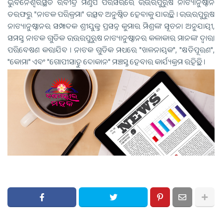
ଭୁବନେଶ୍ଵରସ୍ଥିତ ରବୀନ୍ଦ୍ର ମଣ୍ଡପ ପରିସରରେ ଉତ୍ତରପୁରୁଷ ନାଟ୍ୟାନୁଷ୍ଠାନ
ତରଫରୁ "ନାଟକ ପରିକ୍ରମା" ଉତ୍ସବ ଅନୁଷ୍ଠିତ ହେବାକୁ ଯାଉଛି । ଉତ୍ତରପୁରୁଷ
ନାଟ୍ୟାନୁଷ୍ଠାନର ସମ୍ପାଦକ ଶ୍ରୀଯୁକ୍ତ ପ୍ରସନ୍ନ କୁମାର ମିଶ୍ରଙ୍କ ସୂଚନା ଅନୁଯାୟୀ,
ସମସ୍ତ ନାଟକ ଗୁଡିକ ଉତ୍ତରପୁରୁଷ ନାଟ୍ୟାନୁଷ୍ଠାନର କଳାକାର ମାନଙ୍କ ଦ୍ଵାରା
ପରିବେଷଣ କରାଯିବ । ନାଟକ ଗୁଡିକ ମଧ୍ୟରେ "ଖଳନାୟକ", "କ୍ଷତିପୂରଣ",
"କୋମା" ଏବଂ "ଗୋପୀସାହୁ ଦୋକାନ" ମଞ୍ଚସ୍ତ ହେବାର କାର୍ଯ୍ୟକ୍ରମ ରହିଛି ।