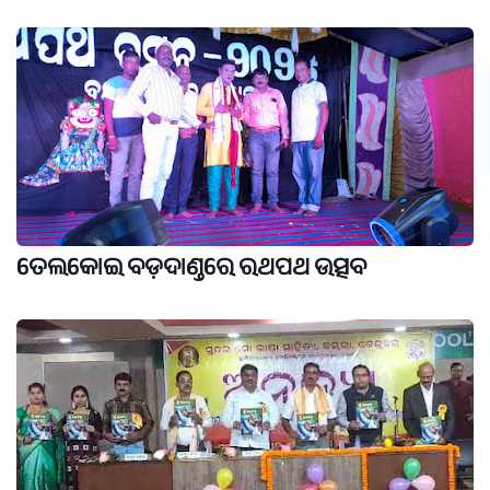
ତେଲକୋଇ ବଡ଼ଦାଣ୍ଡରେ ରଥପଥ ଉତ୍ସବ