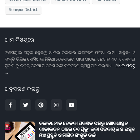
Nabarangpur District
Nayagarh District
Puri District
Sonepur District
ଆମ ବିଷୟରେ
ବଣମଲ୍ଲୀର ମହକ ହେଉଛି ଆଜିର ଡିଜିଟାଲ ଜଗତରେ ଓଡିଆ ଭାଷା, ସାହିତ୍ୟ ଓ
ସଂସ୍କୃତି ଭିତ୍ତିକ ସୋସିଆଲ ମିଡିଆ ୱେବସାଇଟ, ଯାହା ପାଠକ, ଲେଖକ ଏବଂ ସେମାନଙ୍କ
ସୃଜନୀକୁ ବିଶ୍ଵର ଓଡିଆ ପାଠକମାନଙ୍କ ନିକଟରେ ଉପସ୍ଥାପିତ କରିଥାଏ...
ଅଧିକ ପଢନ୍ତୁ
→
ଅନୁସରଣ କରନ୍ତୁ
କଳାବିନୋଦ ଚେତନା ପରିଷଦ ପକ୍ଷରୁ ଖୋରଧାସ୍ଥିତ
ଗୀତାଭବନ ଠାରେ କବୟିତ୍ରୀ କଳା ପଟ୍ଟନାୟକ ସାରସ୍ଵତ
ମଞ୍ଚ ପ୍ରସ୍ତୁତି ଓ ମାସିକ ସଂସ୍କୃତି ଚର୍ଚ୍ଚା