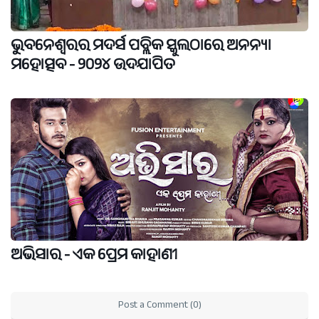
ଭୁବନେଶ୍ଵରର ମଦର୍ସ ପବ୍ଲିକ ସ୍କୁଲଠାରେ ଅନନ୍ୟା
ମହୋତ୍ସବ - ୨୦୨୪ ଉଦଯାପିତ
ଅଭିସାର - ଏକ ପ୍ରେମ କାହାଣୀ
Post a Comment (0)